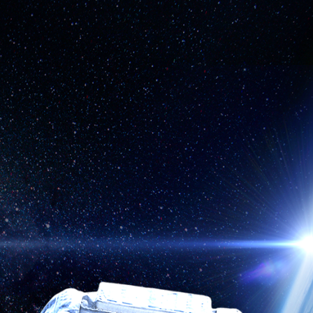
ENGE
SHIP
VE
ENGE