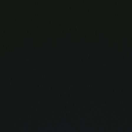
UR WE